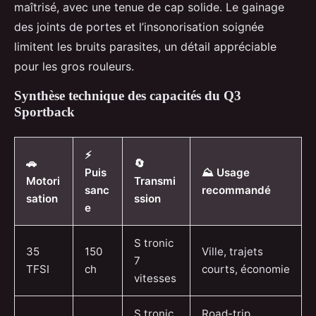
maîtrisé, avec une tenue de cap solide. Le gainage
des joints de portes et l’insonorisation soignée
limitent les bruits parasites, un détail appréciable
pour les gros rouleurs.
Synthèse technique des capacités du Q3
Sportback
⚡
🚗
🔄
Puis
⛰️ Usage
Motori
Transmi
sanc
recommandé
sation
ssion
e
S tronic
35
150
Ville, trajets
7
TFSI
ch
courts, économie
vitesses
S tronic
Road-trip,